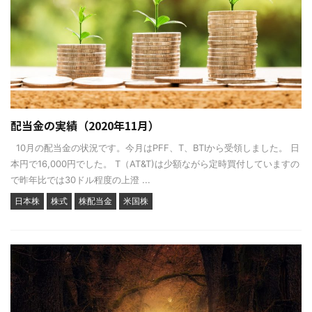
配当金の実績（2020年11月）
10月の配当金の状況です。今月はPFF、T、BTIから受領しました。 日
本円で16,000円でした。 T（AT&T)は少額ながら定時買付していますの
で昨年比では30ドル程度の上澄 ...
日本株
株式
株配当金
米国株