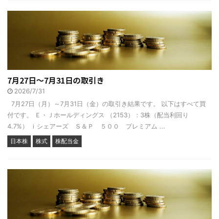
7月27日～7月31日の取引き
2026/7/31
7月27日（月）～7月31日（金）の取引き結果です。 以下はすべて買
付です。 Ｅ・Ｊホールディングス （2153）：3株（配当利回り
4.7%） ｉシェアーズ Ｓ＆Ｐ ５００ プレミアム ...
日本株
株式
株配当金