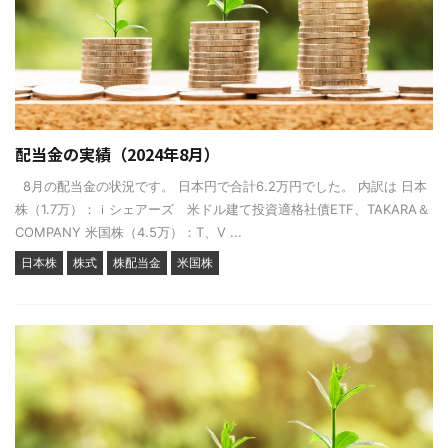
配当金の実績（2024年8月）
8月の配当金の状況です。 日本円で合計6.2万円でした。 内訳は 日本
株（1.7万）：ｉシェアーズ 米ドル建て投資適格社債ETF、TAKARA＆
COMPANY 米国株（4.5万）：T、V ...
日本株
株式
株配当金
米国株