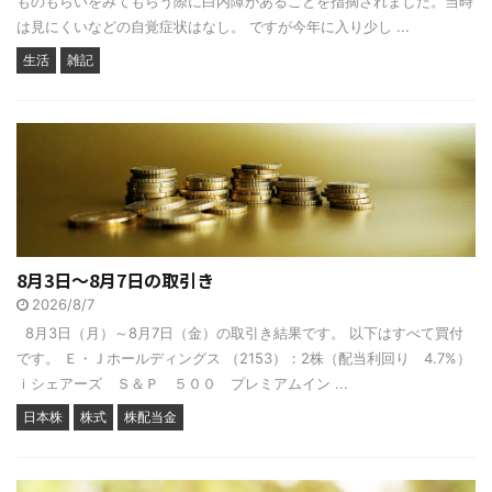
ものもらいをみてもらう際に白内障があることを指摘されました。当時
は見にくいなどの自覚症状はなし。 ですが今年に入り少し ...
生活
雑記
8月3日～8月7日の取引き
2026/8/7
8月3日（月）～8月7日（金）の取引き結果です。 以下はすべて買付
です。 Ｅ・Ｊホールディングス （2153）：2株（配当利回り 4.7%）
ｉシェアーズ Ｓ＆Ｐ ５００ プレミアムイン ...
日本株
株式
株配当金