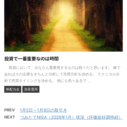
投資で一番重要なのは時間
投資において、みなさん重要視するものは様々だと思います。 株で
あればその企業をきちんと分析して売買方針を決める。 テクニカル分
析で売買タイミングを決める。 他にも色々あるで ...
株配当金
資産運用
PREV
1月5日～1月9日の取引き
NEXT
つみたてNISA（2026年1月）状況（評価益好調持続）