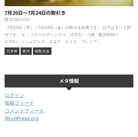
7月20日～7月24日の取引き
2026/7/24
7月20日（月）～7月24日（金）の取引き結果です。 以下はすべて買
付です。 Ｅ・Ｊホールディングス （2153）：2株（配当利回り
4.71%） ｉシェアーズ Ｓ＆Ｐ ５００ プレミア ...
日本株
株式
株配当金
メタ情報
ログイン
投稿フィード
コメントフィード
WordPress.org