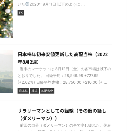
いた
2020年9月11日 以下のように ...
FX
日本株年初来安値更新した高配当株（2022
年8月2週）
週末のマーケットは 8月12日（金）の各市場は以下の
とおりでした。 日経平均：28,546.98 +727.65
(+2.62％) 日経平均先物：28,750.00 +210.00 (+ ...
日本株
株式
株配当金
サラリーマンとしての経験（その後の話し
（ダメリーマン））
前回の自分（ダメリーマン）の事で少し疲れた。休み