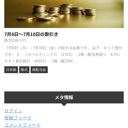
7月6日～7月10日の取引き
2026/7/11
7月6日（月）～7月10日（金）の取引き結果です。 以下、すべて買付
です。 Ｅ・Ｊホールディングス （2153）：2株（配当利回り 4.1%）
ＳＢＩ新生銀行 （8303）：2株（配当利 ...
日本株
株式
株配当金
メタ情報
ログイン
投稿フィード
コメントフィード