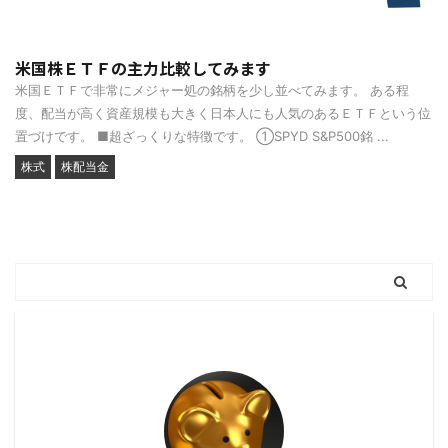
米国株ＥＴＦの主力比較してみます
米国ＥＴＦで非常にメジャー処の銘柄を少し並べてみます。 ある程
度、配当が高く資産規模も大きく日本人にも人気のあるＥＴＦという位
置づけです。 ■超ざっくりな特徴です。 ①SPYD S&P500銘 ...
株式
株配当金