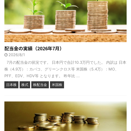
配当金の実績（2026年7月）
2026/8/1
7月の配当金の状況です。 日本円で合計10.3万円でした。 内訳は 日本
株（4.9万）：カバコ、グリーンクロス等 米国株（5.4万）：MO、
PFF、EDV、HDV等 となります。 昨年比 ...
日本株
株式
株配当金
米国株