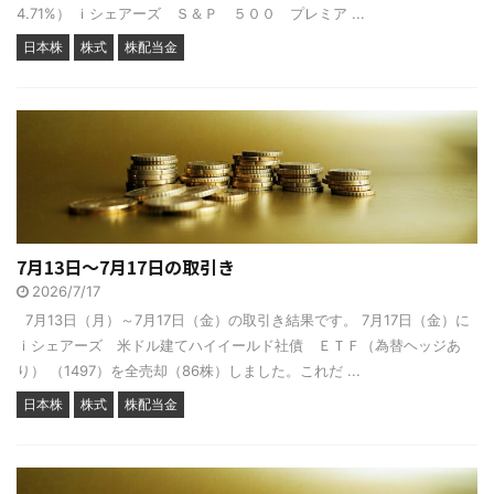
4.71%） ｉシェアーズ Ｓ＆Ｐ ５００ プレミア ...
日本株
株式
株配当金
7月13日～7月17日の取引き
2026/7/17
7月13日（月）～7月17日（金）の取引き結果です。 7月17日（金）に
ｉシェアーズ 米ドル建てハイイールド社債 ＥＴＦ（為替ヘッジあ
り） （1497）を全売却（86株）しました。これだ ...
日本株
株式
株配当金