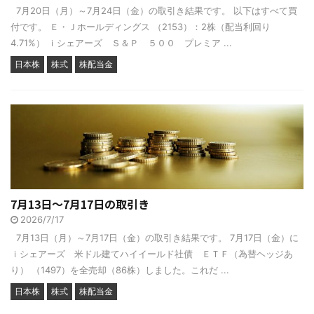
7月20日（月）～7月24日（金）の取引き結果です。 以下はすべて買
付です。 Ｅ・Ｊホールディングス （2153）：2株（配当利回り
4.71%） ｉシェアーズ Ｓ＆Ｐ ５００ プレミア ...
日本株
株式
株配当金
7月13日～7月17日の取引き
2026/7/17
7月13日（月）～7月17日（金）の取引き結果です。 7月17日（金）に
ｉシェアーズ 米ドル建てハイイールド社債 ＥＴＦ（為替ヘッジあ
り） （1497）を全売却（86株）しました。これだ ...
日本株
株式
株配当金