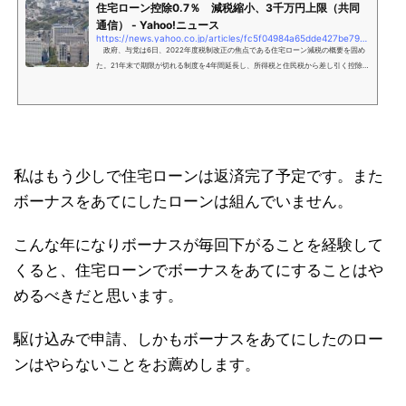
住宅ローン控除0.7％ 減税縮小、3千万円上限（共同
通信） - Yahoo!ニュース
https://news.yahoo.co.jp/articles/fc5f04984a65dde427be793dd7d5fe25ad6a10c9
政府、与党は6日、2022年度税制改正の焦点である住宅ローン減税の概要を固め
た。21年末で期限が切れる制度を4年間延長し、所得税と住民税から差し引く控除率
は年末のローン残高の1％から0.7％に引き
私はもう少しで住宅ローンは返済完了予定です。また
ボーナスをあてにしたローンは組んでいません。
こんな年になりボーナスが毎回下がることを経験して
くると、住宅ローンでボーナスをあてにすることはや
めるべきだと思います。
駆け込みで申請、しかもボーナスをあてにしたのロー
ンはやらないことをお薦めします。