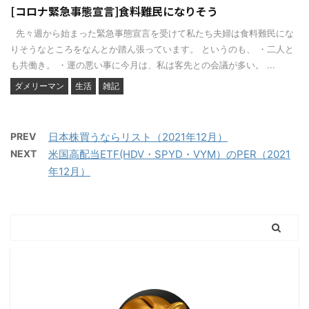
[コロナ緊急事態宣言]食料難民になりそう
先々週から始まった緊急事態宣言を受けて私たち夫婦は食料難民にな
りそうなところをなんとか踏ん張っています。 というのも、 ・二人と
も共働き。 ・運の悪い事に今月は、私は客先との会議が多い。 ...
ダメリーマン
生活
雑記
PREV
日本株買うならリスト（2021年12月）
NEXT
米国高配当ETF(HDV・SPYD・VYM）のPER（2021
年12月）