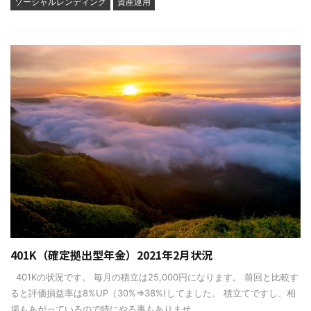
ソーシャルレンディング
資産運用
401K（確定拠出型年金）2021年2月状況
401Kの状況です。 毎月の積立は25,000円になります。 前回と比較す
ると評価損益率は8%UP（30%⇒38%)してました。 積立てですし、相
場もあがっているので特にやる事もありませ ...