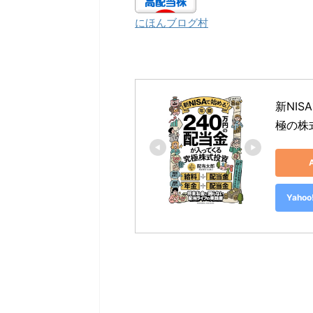
にほんブログ村
新NI
極の株
Yah