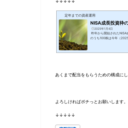
↓↓↓↓↓
定年までの資産運用
NISA成長投資枠
2025年1月4日
昨年から開始されたNISA
のうち100株は今年（202
sbygoogle = window.ad
価損ではありますが配当を
（若干のやせ我慢ありです
とも安定的に配当をいただ
点はREIT（ETFで）、N
し...
あくまで配当をもらうための構成にし
よろしければポチっとお願いします。
↓↓↓↓↓