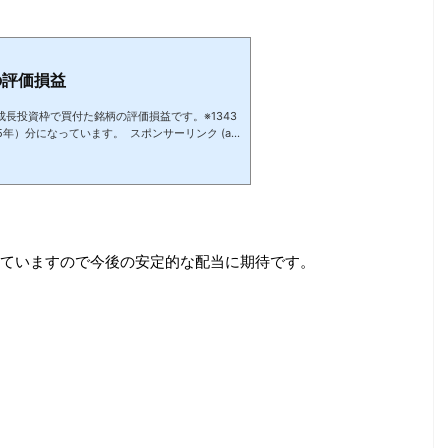
の評価損益
成長投資枠で買付た銘柄の評価損益です。※1343
5年）分になっています。 スポンサーリンク (ad
sbygoogle || ).push({}); REIT指数ETF、NTTは評
もらうための保有なので気にはしていません。
が。。）今年も株価の大きな上昇は期待できなく
ける銘柄に投資をしていきたいと思います。今時
TT、INPEX、三菱商事あたりでしょうかね。 よろ
ていますので今後の安定的な配当に期待です。