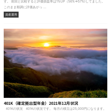
す。 前回と比較すると評価損益率は1%UP（56%⇒57%)してました。
このまま順調に評価あがっ ...
資産運用
401K（確定拠出型年金）2021年12月状況
401Kの状況 401Kの状況です。 毎月の積立は25,000円になります。