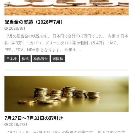
配当金の実績（2026年7月）
2026/8/1
7月の配当金の状況です。 日本円で合計10.3万円でした。 内訳は 日本
株（4.9万）：カバコ、グリーンクロス等 米国株（5.4万）：MO、
PFF、EDV、HDV等 となります。 昨年比 ...
日本株
株式
株配当金
米国株
7月27日～7月31日の取引き
2026/7/31
7月27日（月）～7月31日（金）の取引き結果です。 以下はすべて買