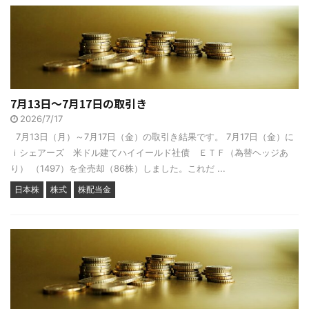
7月13日～7月17日の取引き
2026/7/17
7月13日（月）～7月17日（金）の取引き結果です。 7月17日（金）に
ｉシェアーズ 米ドル建てハイイールド社債 ＥＴＦ（為替ヘッジあ
り） （1497）を全売却（86株）しました。これだ ...
日本株
株式
株配当金