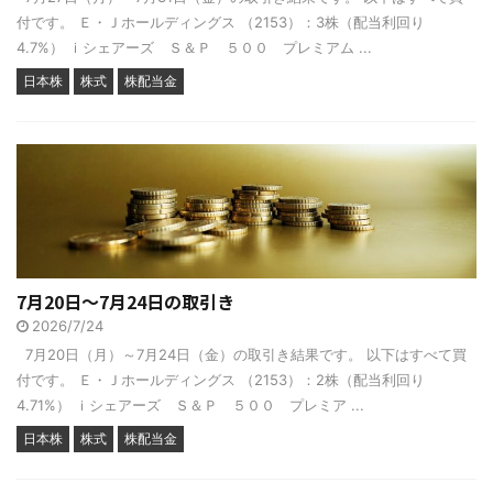
付です。 Ｅ・Ｊホールディングス （2153）：3株（配当利回り
4.7%） ｉシェアーズ Ｓ＆Ｐ ５００ プレミアム ...
日本株
株式
株配当金
7月20日～7月24日の取引き
2026/7/24
7月20日（月）～7月24日（金）の取引き結果です。 以下はすべて買
付です。 Ｅ・Ｊホールディングス （2153）：2株（配当利回り
4.71%） ｉシェアーズ Ｓ＆Ｐ ５００ プレミア ...
日本株
株式
株配当金