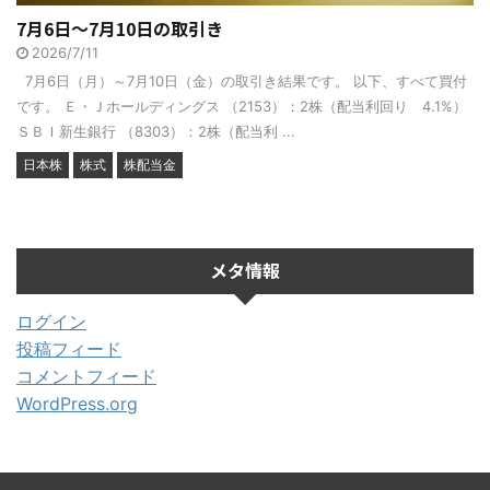
7月6日～7月10日の取引き
2026/7/11
7月6日（月）～7月10日（金）の取引き結果です。 以下、すべて買付
です。 Ｅ・Ｊホールディングス （2153）：2株（配当利回り 4.1%）
ＳＢＩ新生銀行 （8303）：2株（配当利 ...
日本株
株式
株配当金
メタ情報
ログイン
投稿フィード
コメントフィード
WordPress.org