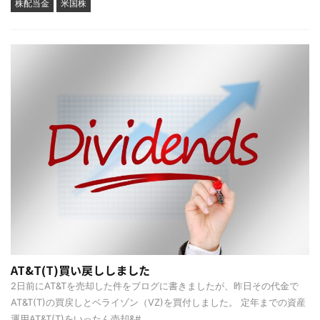
株配当金
米国株
AT&T(T)買い戻ししました
2日前にAT&Tを売却した件をブログに書きましたが、昨日その代金で
AT&T(T)の買戻しとベライゾン（VZ)を買付しました。 定年までの資産
運用AT&T(T)をいったん売却&# ...