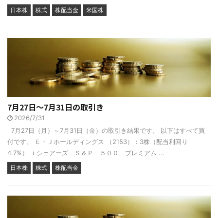
日本株
株式
株配当金
米国株
7月27日～7月31日の取引き
2026/7/31
7月27日（月）～7月31日（金）の取引き結果です。 以下はすべて買
付です。 Ｅ・Ｊホールディングス （2153）：3株（配当利回り
4.7%） ｉシェアーズ Ｓ＆Ｐ ５００ プレミアム ...
日本株
株式
株配当金