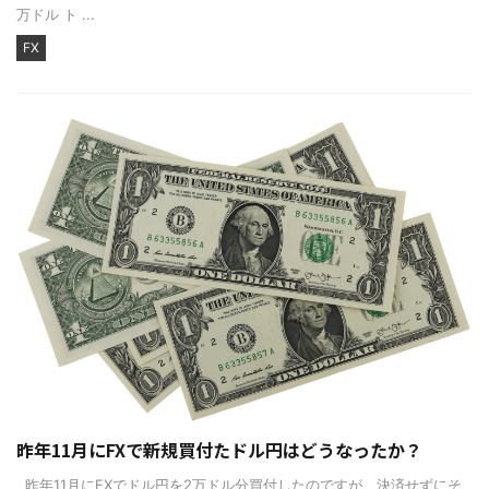
万ドル ト ...
FX
昨年11月にFXで新規買付たドル円はどうなったか？
昨年11月にFXでドル円を2万ドル分買付したのですが、決済せずにそ