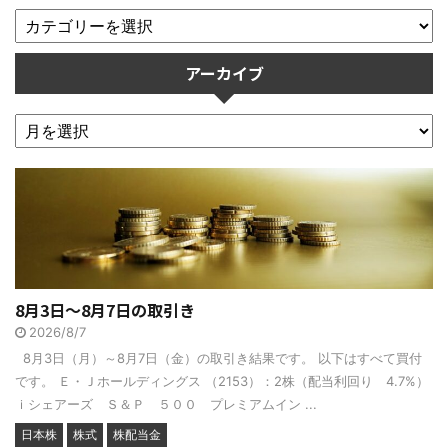
アーカイブ
8月3日～8月7日の取引き
2026/8/7
8月3日（月）～8月7日（金）の取引き結果です。 以下はすべて買付
です。 Ｅ・Ｊホールディングス （2153）：2株（配当利回り 4.7%）
ｉシェアーズ Ｓ＆Ｐ ５００ プレミアムイン ...
日本株
株式
株配当金