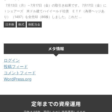
7月13日（月）～7月17日（金）の取引き結果です。 7月17日（金）に
ｉシェアーズ 米ドル建てハイイールド社債 ＥＴＦ（為替ヘッジあ
り） （1497）を全売却（86株）しました。これだ ...
日本株
株式
株配当金
メタ情報
ログイン
投稿フィード
コメントフィード
WordPress.org
定年までの資産運用
定年まで5年。苦労しながら資産運用してます。