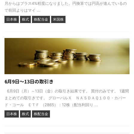
月からはプラス4%程度になりました。円換算では円高が進んでいるの
で前回よりはマイ ...
日本株
株式
株配当金
米国株
6月9日～13日の取引き
6月9日（月）～13日（金）の取引き結果です。 買付のみです。 1週間
まとめての取引きです。 グローバルＸ ＮＡＳＤＡＱ１００・カバー
ド・コール ＥＴＦ （2865）：12株（配当利回り ...
日本株
株式
株配当金