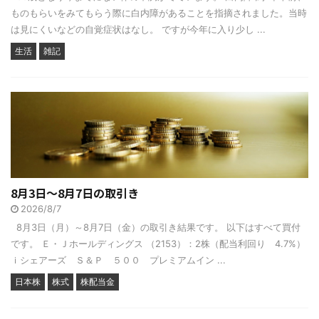
ものもらいをみてもらう際に白内障があることを指摘されました。当時
は見にくいなどの自覚症状はなし。 ですが今年に入り少し ...
生活
雑記
8月3日～8月7日の取引き
2026/8/7
8月3日（月）～8月7日（金）の取引き結果です。 以下はすべて買付
です。 Ｅ・Ｊホールディングス （2153）：2株（配当利回り 4.7%）
ｉシェアーズ Ｓ＆Ｐ ５００ プレミアムイン ...
日本株
株式
株配当金