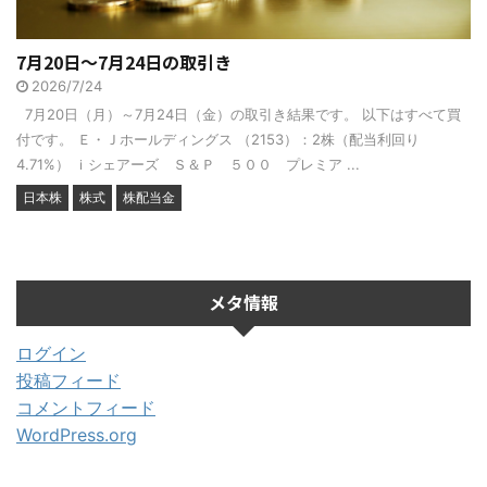
7月20日～7月24日の取引き
2026/7/24
7月20日（月）～7月24日（金）の取引き結果です。 以下はすべて買
付です。 Ｅ・Ｊホールディングス （2153）：2株（配当利回り
4.71%） ｉシェアーズ Ｓ＆Ｐ ５００ プレミア ...
日本株
株式
株配当金
メタ情報
ログイン
投稿フィード
コメントフィード
WordPress.org