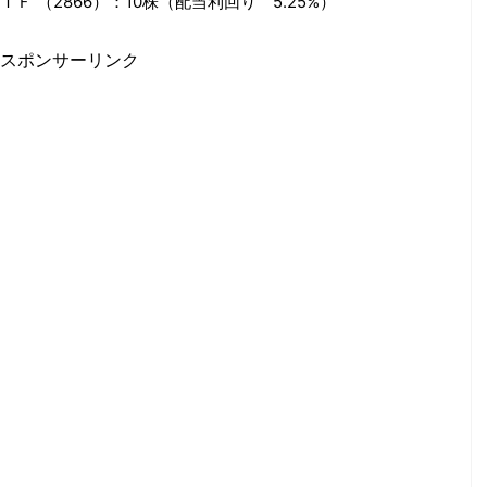
Ｆ （2866）
：10株（配当利回り 5.25%）
スポンサーリンク