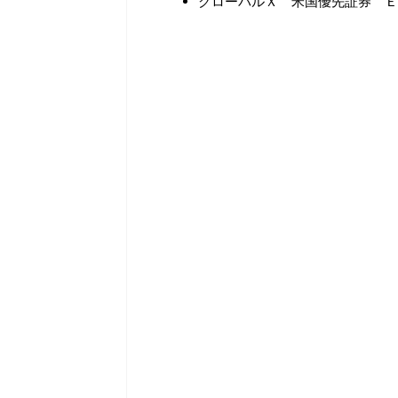
グローバルＸ 米国優先証券 ＥＴ