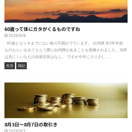
60歳って体にガタがくるものですね
2026/8/8
60歳となり今までにない体の不調がでています。 白内障 約1年半前、
ものもらいをみてもらう際に白内障があることを指摘されました。当時
は見にくいなどの自覚症状はなし。 ですが今年に入り少し ...
生活
雑記
8月3日～8月7日の取引き
2026/8/7