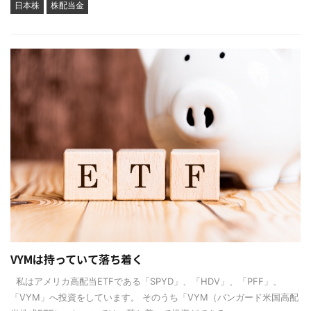
日本株
株配当金
VYMは持っていて落ち着く
私はアメリカ高配当ETFである「SPYD」、「HDV」、「PFF」、
「VYM」へ投資をしています。 そのうち「VYM（バンガード米国高配