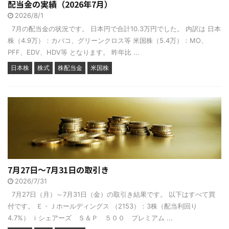
配当金の実績（2026年7月）
2026/8/1
7月の配当金の状況です。 日本円で合計10.3万円でした。 内訳は 日本
株（4.9万）：カバコ、グリーンクロス等 米国株（5.4万）：MO、
PFF、EDV、HDV等 となります。 昨年比 ...
日本株
株式
株配当金
米国株
7月27日～7月31日の取引き
2026/7/31
7月27日（月）～7月31日（金）の取引き結果です。 以下はすべて買
付です。 Ｅ・Ｊホールディングス （2153）：3株（配当利回り
4.7%） ｉシェアーズ Ｓ＆Ｐ ５００ プレミアム ...