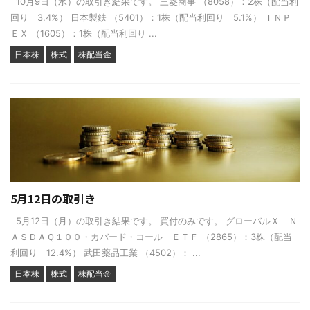
10月9日（水）の取引き結果です。 三菱商事 （8058）：2株（配当利
回り 3.4%） 日本製鉄 （5401）：1株（配当利回り 5.1%） ＩＮＰ
ＥＸ （1605）：1株（配当利回り ...
日本株
株式
株配当金
5月12日の取引き
5月12日（月）の取引き結果です。 買付のみです。 グローバルＸ Ｎ
ＡＳＤＡＱ１００・カバード・コール ＥＴＦ （2865）：3株（配当
利回り 12.4%） 武田薬品工業 （4502）： ...
日本株
株式
株配当金