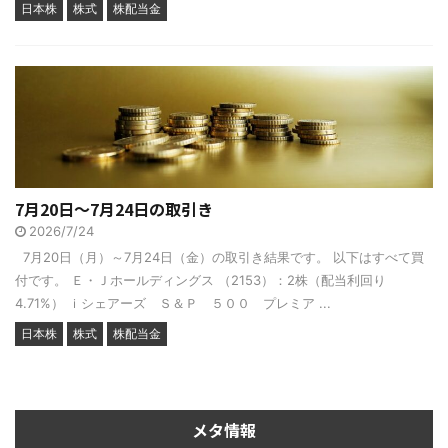
日本株
株式
株配当金
7月20日～7月24日の取引き
2026/7/24
7月20日（月）～7月24日（金）の取引き結果です。 以下はすべて買
付です。 Ｅ・Ｊホールディングス （2153）：2株（配当利回り
4.71%） ｉシェアーズ Ｓ＆Ｐ ５００ プレミア ...
日本株
株式
株配当金
メタ情報