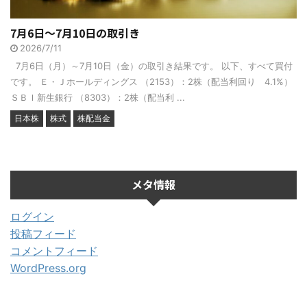
7月6日～7月10日の取引き
2026/7/11
7月6日（月）～7月10日（金）の取引き結果です。 以下、すべて買付
です。 Ｅ・Ｊホールディングス （2153）：2株（配当利回り 4.1%）
ＳＢＩ新生銀行 （8303）：2株（配当利 ...
日本株
株式
株配当金
メタ情報
ログイン
投稿フィード
コメントフィード
WordPress.org