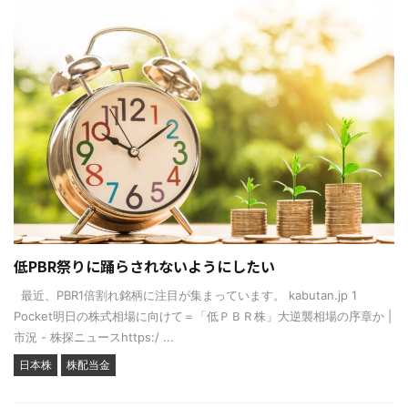
低PBR祭りに踊らされないようにしたい
最近、PBR1倍割れ銘柄に注目が集まっています。 kabutan.jp 1
Pocket明日の株式相場に向けて＝「低ＰＢＲ株」大逆襲相場の序章か |
市況 - 株探ニュースhttps:/ ...
日本株
株配当金