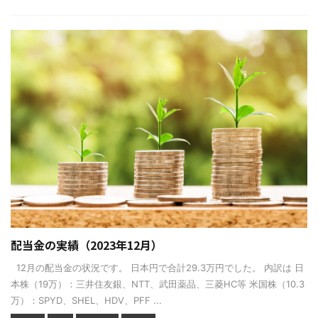
配当金の実績（2023年12月）
12月の配当金の状況です。 日本円で合計29.3万円でした。 内訳は 日
本株（19万）：三井住友銀、NTT、武田薬品、三菱HC等 米国株（10.3
万）：SPYD、SHEL、HDV、PFF ...