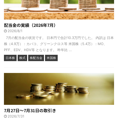
配当金の実績（2026年7月）
2026/8/1
7月の配当金の状況です。 日本円で合計10.3万円でした。 内訳は 日本
株（4.9万）：カバコ、グリーンクロス等 米国株（5.4万）：MO、
PFF、EDV、HDV等 となります。 昨年比 ...
日本株
株式
株配当金
米国株
7月27日～7月31日の取引き
2026/7/31