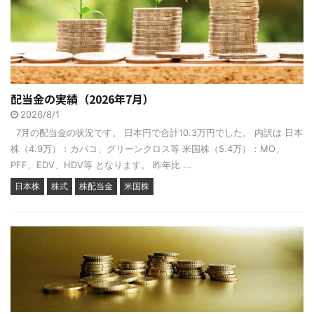
配当金の実績（2026年7月）
2026/8/1
7月の配当金の状況です。 日本円で合計10.3万円でした。 内訳は 日本
株（4.9万）：カバコ、グリーンクロス等 米国株（5.4万）：MO、
PFF、EDV、HDV等 となります。 昨年比 ...
日本株
株式
株配当金
米国株