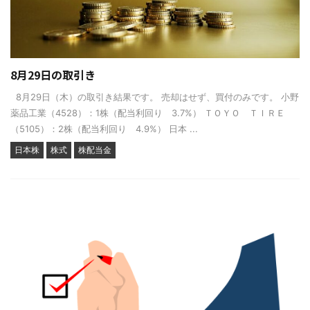
8月29日の取引き
8月29日（木）の取引き結果です。 売却はせず、買付のみです。 小野
薬品工業（4528）：1株（配当利回り 3.7%） ＴＯＹＯ ＴＩＲＥ
（5105）：2株（配当利回り 4.9%） 日本 ...
日本株
株式
株配当金