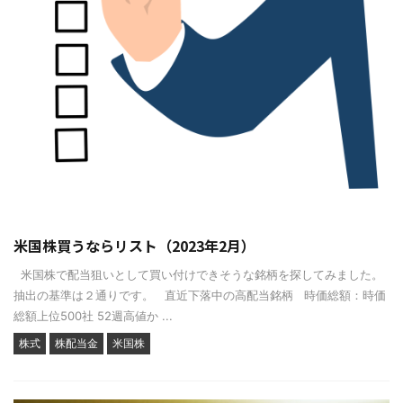
米国株買うならリスト（2023年2月）
米国株で配当狙いとして買い付けできそうな銘柄を探してみました。
抽出の基準は２通りです。 直近下落中の高配当銘柄 時価総額：時価
総額上位500社 52週高値か ...
株式
株配当金
米国株