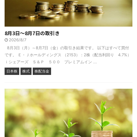
8月3日～8月7日の取引き
2026/8/7
8月3日（月）～8月7日（金）の取引き結果です。 以下はすべて買付
です。 Ｅ・Ｊホールディングス （2153）：2株（配当利回り 4.7%）
ｉシェアーズ Ｓ＆Ｐ ５００ プレミアムイン ...
日本株
株式
株配当金