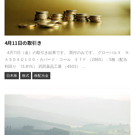
4月11日の取引き
4月11日（金）の取引き結果です。 買付のみです。 グローバルＸ Ｎ
ＡＳＤＡＱ１００・カバード・コール ＥＴＦ （2865）：5株（配当
利回り 13.81%） 武田薬品工業 （4502） ...
日本株
株式
株配当金