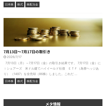
日本株
株式
株配当金
7月13日～7月17日の取引き
2026/7/17
7月13日（月）～7月17日（金）の取引き結果です。 7月17日（金）に
ｉシェアーズ 米ドル建てハイイールド社債 ＥＴＦ（為替ヘッジあ
り） （1497）を全売却（86株）しました。これだ ...
日本株
株式
株配当金
メタ情報