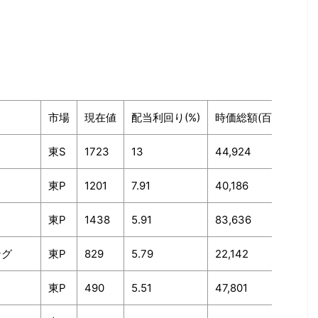
市場
現在値
配当利回り(%)
時価総額(百万円)
東S
1723
13
44,924
東P
1201
7.91
40,186
東P
1438
5.91
83,636
ング
東P
829
5.79
22,142
東P
490
5.51
47,801