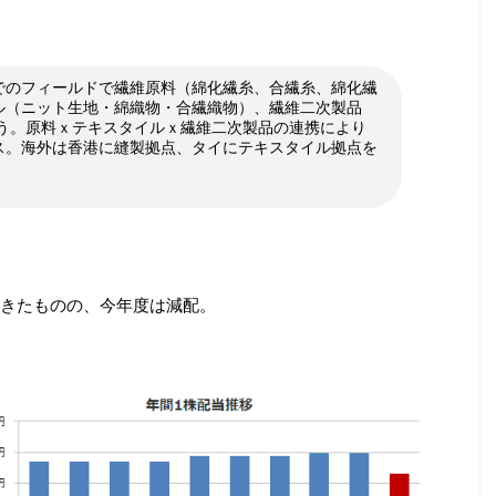
でのフィールドで繊維原料（綿化繊糸、合繊糸、綿化繊
ル（ニット生地・綿織物・合繊織物）、繊維二次製品
扱う。原料ｘテキスタイルｘ繊維二次製品の連携により
ス。海外は香港に縫製拠点、タイにテキスタイル拠点を
きたものの、今年度は減配。