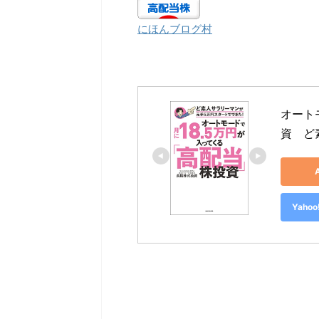
にほんブログ村
オート
資　ど
Yah