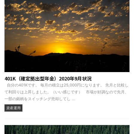
401K（確定拠出型年金）2020年9月状況
自分の401Kです。 毎月の積立は25,000円になります。 先月と比較し
て利回りは上昇しました。（いい感じです） 市場が好調なので先月、
一部の銘柄をスイッチング売却してし ...
資産運用