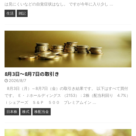
は見にくいなどの自覚症状はなし。 ですが今年に入り少し ...
生活
雑記
8月3日～8月7日の取引き
2026/8/7
8月3日（月）～8月7日（金）の取引き結果です。 以下はすべて買付
です。 Ｅ・Ｊホールディングス （2153）：2株（配当利回り 4.7%）
ｉシェアーズ Ｓ＆Ｐ ５００ プレミアムイン ...
日本株
株式
株配当金