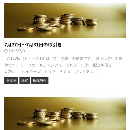
7月27日～7月31日の取引き
2026/7/31
7月27日（月）～7月31日（金）の取引き結果です。 以下はすべて買
付です。 Ｅ・Ｊホールディングス （2153）：3株（配当利回り
4.7%） ｉシェアーズ Ｓ＆Ｐ ５００ プレミアム ...
日本株
株式
株配当金