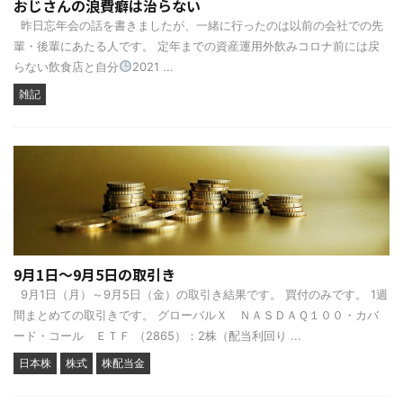
おじさんの浪費癖は治らない
昨日忘年会の話を書きましたが、一緒に行ったのは以前の会社での先
輩・後輩にあたる人です。 定年までの資産運用外飲みコロナ前には戻
らない飲食店と自分
2021 ...
雑記
9月1日～9月5日の取引き
9月1日（月）～9月5日（金）の取引き結果です。 買付のみです。 1週
間まとめての取引きです。 グローバルＸ ＮＡＳＤＡＱ１００・カバ
ード・コール ＥＴＦ （2865）：2株（配当利回り ...
日本株
株式
株配当金