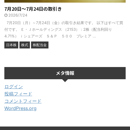
7月20日～7月24日の取引き
2026/7/24
7月20日（月）～7月24日（金）の取引き結果です。 以下はすべて買
付です。 Ｅ・Ｊホールディングス （2153）：2株（配当利回り
4.71%） ｉシェアーズ Ｓ＆Ｐ ５００ プレミア ...
日本株
株式
株配当金
メタ情報
ログイン
投稿フィード
コメントフィード
WordPress.org