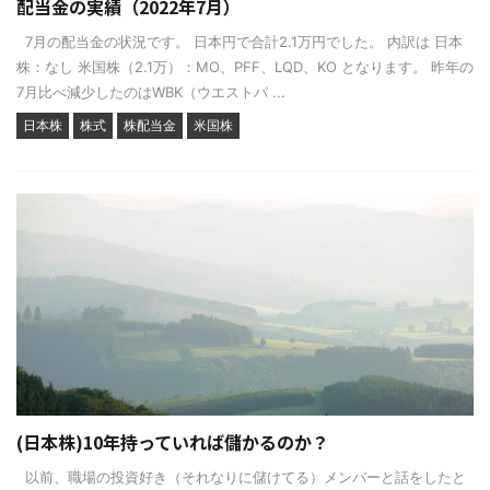
配当金の実績（2022年7月）
7月の配当金の状況です。 日本円で合計2.1万円でした。 内訳は 日本
株：なし 米国株（2.1万）：MO、PFF、LQD、KO となります。 昨年の
7月比べ減少したのはWBK（ウエストパ ...
日本株
株式
株配当金
米国株
(日本株)10年持っていれば儲かるのか？
以前、職場の投資好き（それなりに儲けてる）メンバーと話をしたと