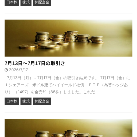
日本株
株式
株配当金
7月13日～7月17日の取引き
2026/7/17
7月13日（月）～7月17日（金）の取引き結果です。 7月17日（金）に
ｉシェアーズ 米ドル建てハイイールド社債 ＥＴＦ（為替ヘッジあ
り） （1497）を全売却（86株）しました。これだ ...
日本株
株式
株配当金