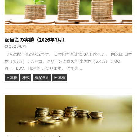
配当金の実績（2026年7月）
2026/8/1
7月の配当金の状況です。 日本円で合計10.3万円でした。 内訳は 日本
株（4.9万）：カバコ、グリーンクロス等 米国株（5.4万）：MO、
PFF、EDV、HDV等 となります。 昨年比 ...
日本株
株式
株配当金
米国株