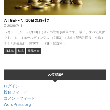
7月6日～7月10日の取引き
2026/7/11
7月6日（月）～7月10日（金）の取引き結果です。 以下、すべて買付
です。 Ｅ・Ｊホールディングス （2153）：2株（配当利回り 4.1%）
ＳＢＩ新生銀行 （8303）：2株（配当利 ...
日本株
株式
株配当金
メタ情報
ログイン
投稿フィード
コメントフィード
WordPress.org