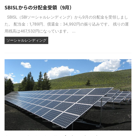
SBISLからの分配金受領（9月）
SBISL（SBIソーシャルレンディング）から9月の分配金を受領しまし
た。 配当金：1,789円、償還金：34,992円の振り込みです。 残りの運
用残高は467,532円になっています。 ...
ソーシャルレンディング