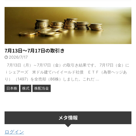
7月13日～7月17日の取引き
2026/7/17
7月13日（月）～7月17日（金）の取引き結果です。 7月17日（金）に
ｉシェアーズ 米ドル建てハイイールド社債 ＥＴＦ（為替ヘッジあ
り） （1497）を全売却（86株）しました。これだ ...
日本株
株式
株配当金
メタ情報
ログイン