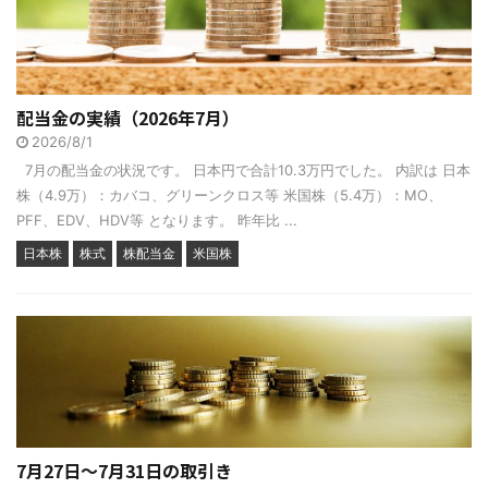
配当金の実績（2026年7月）
2026/8/1
7月の配当金の状況です。 日本円で合計10.3万円でした。 内訳は 日本
株（4.9万）：カバコ、グリーンクロス等 米国株（5.4万）：MO、
PFF、EDV、HDV等 となります。 昨年比 ...
日本株
株式
株配当金
米国株
7月27日～7月31日の取引き