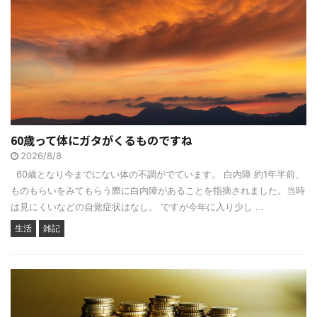
60歳って体にガタがくるものですね
2026/8/8
60歳となり今までにない体の不調がでています。 白内障 約1年半前、
ものもらいをみてもらう際に白内障があることを指摘されました。当時
は見にくいなどの自覚症状はなし。 ですが今年に入り少し ...
生活
雑記