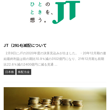
JT（2914)減配について
2月9日にJTの2020年度の決算見込みが出ました。 ・20年12月期の連
結最終利益は前の期比10.9％減の3102億円になり、21年12月期も前期
比22.6％減の2400億円に減る見通 ...
日本株
株配当金