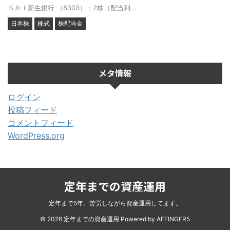
ＳＢＩ新生銀行 （8303）：2株（配当利 ...
日本株
株式
株配当金
メタ情報
ログイン
投稿フィード
コメントフィード
WordPress.org
定年までの資産運用
定年まで5年。苦労しながら資産運用してます。
© 2026 定年までの資産運用 Powered by
AFFINGER5