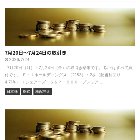
7月20日～7月24日の取引き
2026/7/24
7月20日（月）～7月24日（金）の取引き結果です。 以下はすべて買
付です。 Ｅ・Ｊホールディングス （2153）：2株（配当利回り
4.71%） ｉシェアーズ Ｓ＆Ｐ ５００ プレミア ...
日本株
株式
株配当金