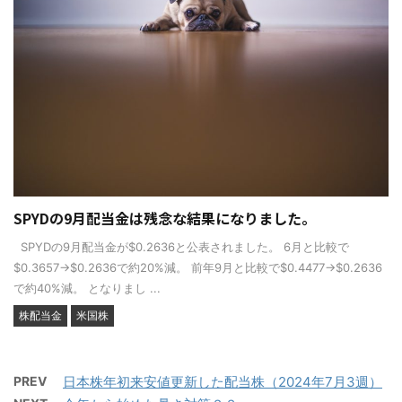
SPYDの9月配当金は残念な結果になりました。
SPYDの9月配当金が$0.2636と公表されました。 6月と比較で
$0.3657→$0.2636で約20%減。 前年9月と比較で$0.4477→$0.2636
で約40%減。 となりまし ...
株配当金
米国株
PREV
日本株年初来安値更新した配当株（2024年7月3週）