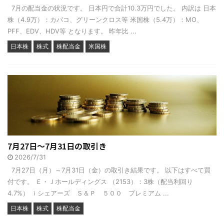
7月の配当金の状況です。 日本円で合計10.3万円でした。 内訳は 日本
株（4.9万）：カバコ、グリーンクロス等 米国株（5.4万）：MO、
PFF、EDV、HDV等 となります。 昨年比 ...
日本株
株式
株配当金
米国株
7月27日～7月31日の取引き
2026/7/31
7月27日（月）～7月31日（金）の取引き結果です。 以下はすべて買
付です。 Ｅ・Ｊホールディングス （2153）：3株（配当利回り
4.7%） ｉシェアーズ Ｓ＆Ｐ ５００ プレミアム ...
日本株
株式
株配当金