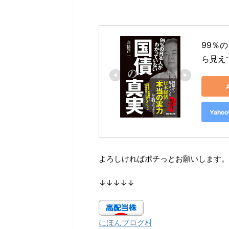
99％
ら見え
Yah
よろしければポチっとお願いします。
↓↓↓↓↓
にほんブログ村