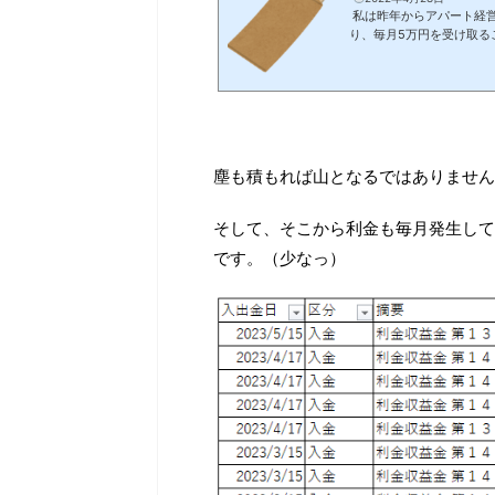
私は昨年からアパート経
り、毎月5万円を受け取る
要となった場合、会社名義
をする必要があることから
す。 約10カ月たち残高も
ら、預金においているのと
いとして、最近の円安をみ
てるんですよ...
塵も積もれば山となるではありません
そして、そこから利金も毎月発生して
です。（少なっ）