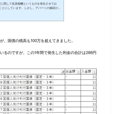
営に関して役員報酬というものを発生させてお
ことにしています。しかし、アパートの修繕が必
の口座には微々たるお金しかなく、私自身が立替
、この役員報酬で個人向け国債を買付していま
50万円程度となりましたが、利率0.05%ですか
かわりありません。 利息がつかないのは仕方な
てしまうと、この50万円の価値がとても下落し
が、国債の残高も100万を超えてきました。
いるのですが、この1年間で発生した利金の合計は286円