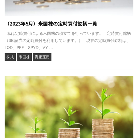
（2023年5月）米国株の定時買付銘柄一覧
私は定時買付による米国株の積立てを行っています。 定時買付銘柄
（SBI証券の定時買付を利用しています。） 現在の定時買付銘柄は、
LQD、PFF、SPYD、VY ...
株式
米国株
資産運用