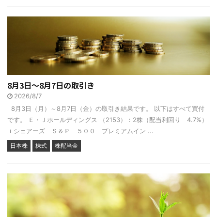
8月3日～8月7日の取引き
2026/8/7
8月3日（月）～8月7日（金）の取引き結果です。 以下はすべて買付
です。 Ｅ・Ｊホールディングス （2153）：2株（配当利回り 4.7%）
ｉシェアーズ Ｓ＆Ｐ ５００ プレミアムイン ...
日本株
株式
株配当金