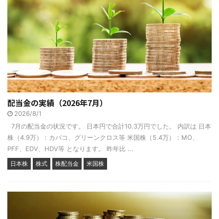
配当金の実績（2026年7月）
2026/8/1
7月の配当金の状況です。 日本円で合計10.3万円でした。 内訳は 日本
株（4.9万）：カバコ、グリーンクロス等 米国株（5.4万）：MO、
PFF、EDV、HDV等 となります。 昨年比 ...
日本株
株式
株配当金
米国株