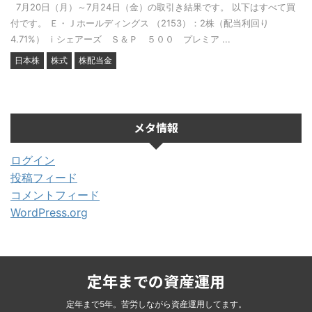
7月20日（月）～7月24日（金）の取引き結果です。 以下はすべて買
付です。 Ｅ・Ｊホールディングス （2153）：2株（配当利回り
4.71%） ｉシェアーズ Ｓ＆Ｐ ５００ プレミア ...
日本株
株式
株配当金
メタ情報
ログイン
投稿フィード
コメントフィード
WordPress.org
定年までの資産運用
定年まで5年。苦労しながら資産運用してます。