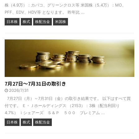
株（4.9万）：カバコ、グリーンクロス等 米国株（5.4万）：MO、
PFF、EDV、HDV等 となります。 昨年比 ...
日本株
株式
株配当金
米国株
7月27日～7月31日の取引き
2026/7/31
7月27日（月）～7月31日（金）の取引き結果です。 以下はすべて買
付です。 Ｅ・Ｊホールディングス （2153）：3株（配当利回り
4.7%） ｉシェアーズ Ｓ＆Ｐ ５００ プレミアム ...
日本株
株式
株配当金