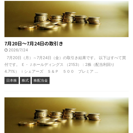
7月20日～7月24日の取引き
2026/7/24
7月20日（月）～7月24日（金）の取引き結果です。 以下はすべて買
付です。 Ｅ・Ｊホールディングス （2153）：2株（配当利回り
4.71%） ｉシェアーズ Ｓ＆Ｐ ５００ プレミア ...
日本株
株式
株配当金