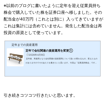
※以前のブログに書いたように定年を迎え従業員持ち
株会で購入していた株を証券口座へ移しました。その
配当金が40万円（これとは別に）入ってきていますが
これは集計には含めていません。発生した配当金は再
投資の原資として使っています。
定年までの資産運用
定年で会社関連の資産運用を変更①
2026年4月9日
定年後、再雇用となり会社関連の資産運用について扱いが変わるもの、変えたもの
がありますのでそのあたりを書きたいと思います。今回は「従業員持株会」です。
今まで従業員持ち株会で買っていた自社株は単元株になっても証券会社口座へ移管
していませんでした。そのため発生した配当金は自動的に再投資買付が行われてい
ました。株式運用に対する自社株の比率が高いこともあり、これを機に持株を証券
会社に移管しました。もちろん給与天引きによる積立ても休止しました。持株に回
す余裕はないので。。。これにより配当金で再投資...
引き続きコツコツ行きたいと思います。