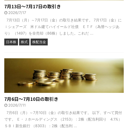
7月13日～7月17日の取引き
2026/7/17
7月13日（月）～7月17日（金）の取引き結果です。 7月17日（金）に
ｉシェアーズ 米ドル建てハイイールド社債 ＥＴＦ（為替ヘッジあ
り） （1497）を全売却（86株）しました。これだ ...
日本株
株式
株配当金
7月6日～7月10日の取引き
2026/7/11
7月6日（月）～7月10日（金）の取引き結果です。 以下、すべて買付
です。 Ｅ・Ｊホールディングス （2153）：2株（配当利回り 4.1%）
ＳＢＩ新生銀行 （8303）：2株（配当利 ...