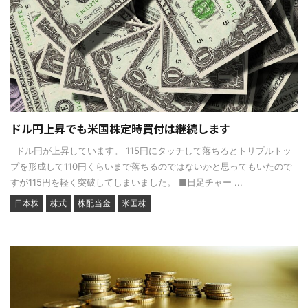
ドル円上昇でも米国株定時買付は継続します
ドル円が上昇しています。 115円にタッチして落ちるとトリプルトッ
プを形成して110円くらいまで落ちるのではないかと思ってもいたので
すが115円を軽く突破してしまいました。 ■日足チャー ...
日本株
株式
株配当金
米国株