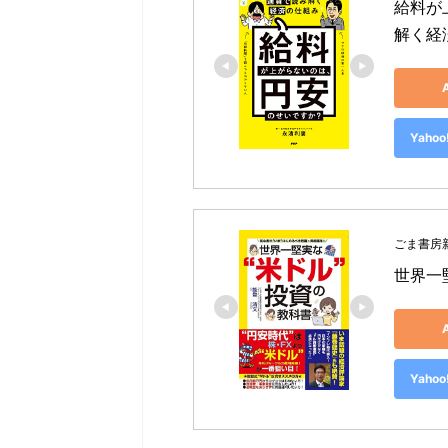
給料が
解く経
Yah
ごま書房
世界一堅
Yah