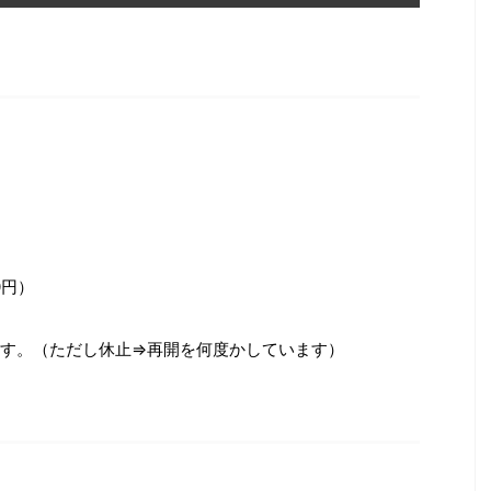
0円）
す。（ただし休止⇒再開を何度かしています）