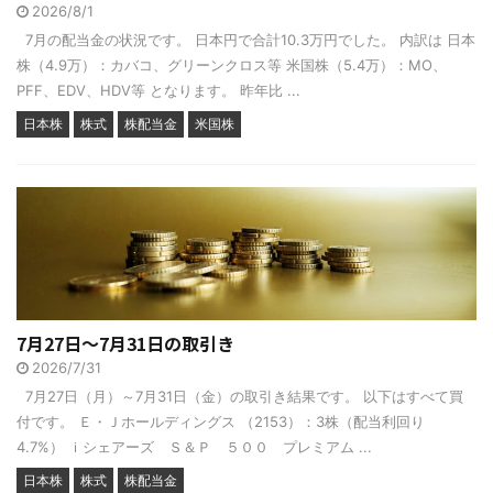
2026/8/1
7月の配当金の状況です。 日本円で合計10.3万円でした。 内訳は 日本
株（4.9万）：カバコ、グリーンクロス等 米国株（5.4万）：MO、
PFF、EDV、HDV等 となります。 昨年比 ...
日本株
株式
株配当金
米国株
7月27日～7月31日の取引き
2026/7/31
7月27日（月）～7月31日（金）の取引き結果です。 以下はすべて買
付です。 Ｅ・Ｊホールディングス （2153）：3株（配当利回り
4.7%） ｉシェアーズ Ｓ＆Ｐ ５００ プレミアム ...
日本株
株式
株配当金