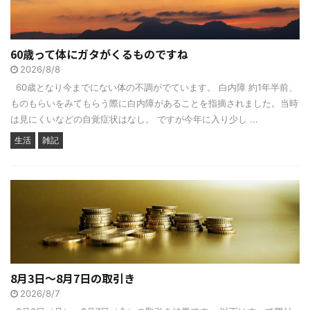
60歳って体にガタがくるものですね
2026/8/8
60歳となり今までにない体の不調がでています。 白内障 約1年半前、
ものもらいをみてもらう際に白内障があることを指摘されました。当時
は見にくいなどの自覚症状はなし。 ですが今年に入り少し ...
生活
雑記
8月3日～8月7日の取引き
2026/8/7