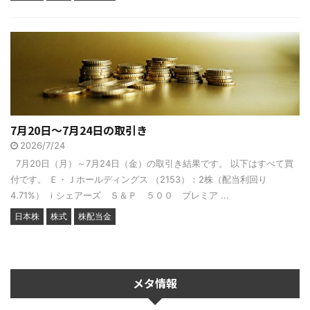
7月20日～7月24日の取引き
2026/7/24
7月20日（月）～7月24日（金）の取引き結果です。 以下はすべて買
付です。 Ｅ・Ｊホールディングス （2153）：2株（配当利回り
4.71%） ｉシェアーズ Ｓ＆Ｐ ５００ プレミア ...
日本株
株式
株配当金
メタ情報